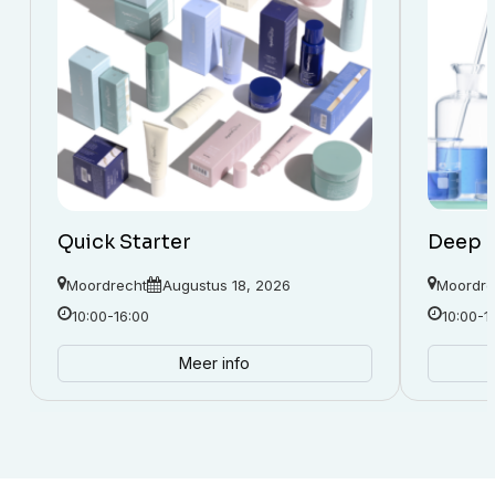
Quick Starter
Deep 
Moordrecht
Augustus 18, 2026
Moordre
10:00-16:00
10:00-1
Meer info