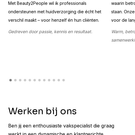
Met Beauty2People wil ik professionals
waarin betr
ondersteunen met huidverzorging die écht het
staan. Onze 
verschil maakt – voor henzelf én hun cliënten.
voor de lang
Gedreven door passie, kennis en resultaat.
Warm, betr
samenwerki
Werken bij ons
Ben jij een enthousiaste vakspecialist die graag
werkt in een dynamische en klantgerichte