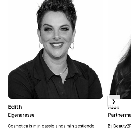
❯
Edith
Rian
Eigenaresse
Partnerm
Cosmetica is mijn passie sinds mijn zestiende.
Bij Beauty2