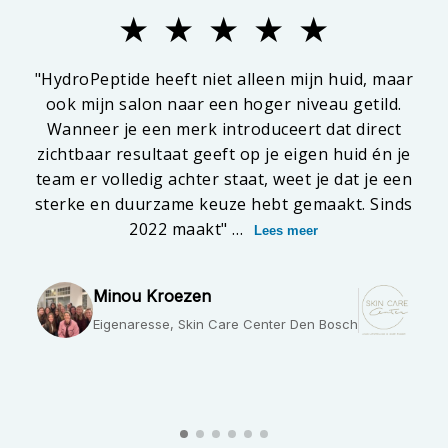
★
★
★
★
★
"HydroPeptide heeft niet alleen mijn huid, maar
"To
ook mijn salon naar een hoger niveau getild.
Wanneer je een merk introduceert dat direct
re
zichtbaar resultaat geeft op je eigen huid én je
team er volledig achter staat, weet je dat je een
b
sterke en duurzame keuze hebt gemaakt. Sinds
2022 maakt" …
Lees meer
Minou Kroezen
Eigenaresse, Skin Care Center Den Bosch