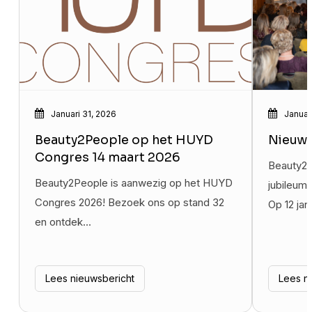
Januari 31, 2026
Januari
Beauty2People op het HUYD
Nieuwj
Congres 14 maart 2026
Beauty2Pe
Beauty2People is aanwezig op het HUYD
jubileum 
Congres 2026! Bezoek ons op stand 32
Op 12 jan
en ontdek...
Lees nieuwsbericht
Lees n