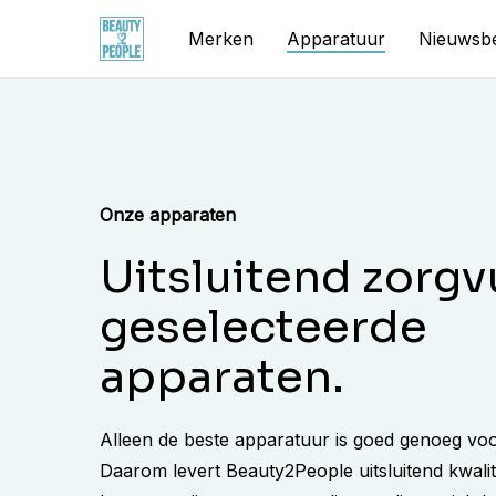
Skip
Merken
Apparatuur
Nieuwsbe
to
main
content
Onze apparaten
Uitsluitend zorgv
geselecteerde
apparaten.
Alleen de beste apparatuur is goed genoeg voo
Daarom levert Beauty2People uitsluitend kwalit