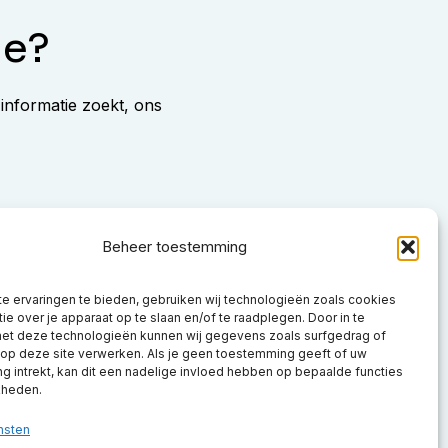
ie?
 informatie zoekt, ons
Beheer toestemming
e ervaringen te bieden, gebruiken wij technologieën zoals cookies
ie over je apparaat op te slaan en/of te raadplegen. Door in te
t deze technologieën kunnen wij gegevens zoals surfgedrag of
 op deze site verwerken. Als je geen toestemming geeft of uw
Beauty2People
Beauty2People
Beauty2People
 intrekt, kan dit een nadelige invloed hebben op bepaalde functies
Beauty2People
Beauty2People
kheden.
Instagram
LinkedIn
Youtube
Facebook
X.com
nsten