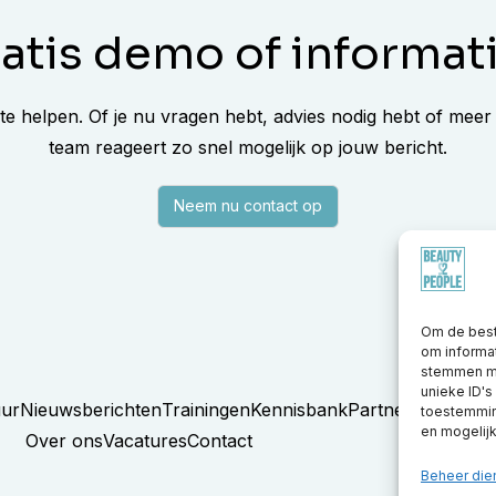
atis demo of informat
 te helpen. Of je nu vragen hebt, advies nodig hebt of meer
team reageert zo snel mogelijk op jouw bericht.
Neem nu contact op
Om de best
om informat
stemmen me
unieke ID's
uur
Nieuwsberichten
Trainingen
Kennisbank
Partners
toestemming
en mogelij
Over ons
Vacatures
Contact
Beheer die