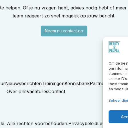
 te helpen. Of je nu vragen hebt, advies nodig hebt of meer
team reageert zo snel mogelijk op jouw bericht.
Neem nu contact op
Om de best
om informat
stemmen me
unieke ID's
uur
Nieuwsberichten
Trainingen
Kennisbank
Partners
toestemming
en mogelij
Over ons
Vacatures
Contact
Beheer die
Acc
e. Alle rechten voorbehouden.
Privacybeleid
Leveringsvoo