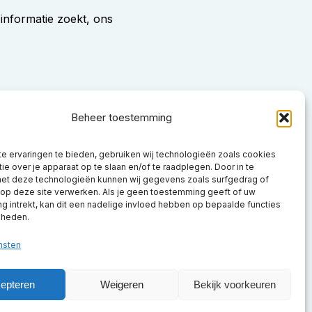
 informatie zoekt, ons
Beheer toestemming
e ervaringen te bieden, gebruiken wij technologieën zoals cookies
ie over je apparaat op te slaan en/of te raadplegen. Door in te
t deze technologieën kunnen wij gegevens zoals surfgedrag of
 op deze site verwerken. Als je geen toestemming geeft of uw
Beauty2People
Beauty2People
Beauty2People
Beauty2People
Beauty2People
 intrekt, kan dit een nadelige invloed hebben op bepaalde functies
kheden.
Instagram
LinkedIn
Youtube
Facebook
X.com
nsten
epteren
Weigeren
Bekijk voorkeuren
rwaarden
Cookiebeleid