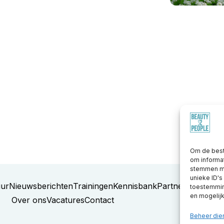
Om de best
om informat
stemmen me
unieke ID's
uur
Nieuwsberichten
Trainingen
Kennisbank
Partners
toestemming
en mogelij
Over ons
Vacatures
Contact
Beheer die