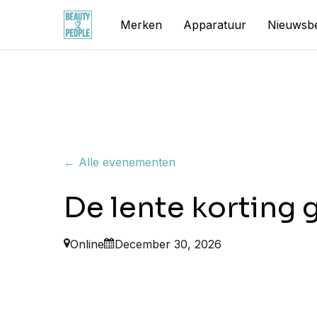
Skip
Merken
Apparatuur
Nieuwsbe
to
main
content
← Alle evenementen
De lente korting 
Online
December 30, 2026