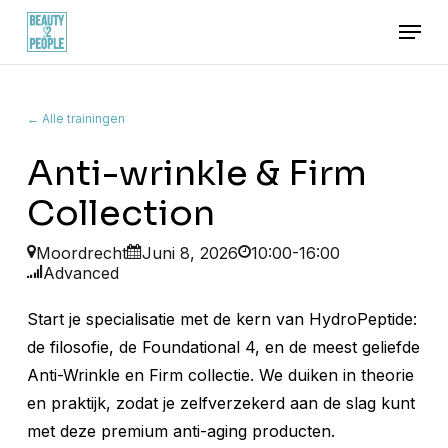
Skip
Menu
to
main
content
← Alle trainingen
Anti-wrinkle & Firm
Collection
Moordrecht
Juni 8, 2026
10:00-16:00
Advanced
Start je specialisatie met de kern van HydroPeptide:
de filosofie, de Foundational 4, en de meest geliefde
Anti-Wrinkle en Firm collectie. We duiken in theorie
en praktijk, zodat je zelfverzekerd aan de slag kunt
met deze premium anti-aging producten.