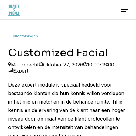
Skip
Menu
to
main
content
← Alle trainingen
Customized Facial
Moordrecht
Oktober 27, 2026
10:00-16:00
Expert
Deze expert module is speciaal bedoeld voor
bestaande klanten die hun kennis willen verdiepen
in het mix en matchen in de behandelruimte. Til je
kennis en de ervaring van de klant naar een hoger
niveau door op maat van de klant protocollen te
ontwikkelen en de intensiteit van behandelingen
naar eigen inzien aan te passen.