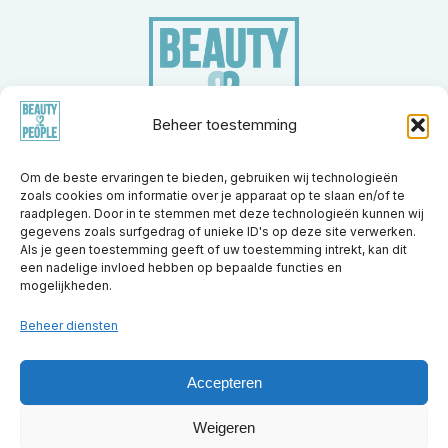
Beheer toestemming
Om de beste ervaringen te bieden, gebruiken wij technologieën
zoals cookies om informatie over je apparaat op te slaan en/of te
Merken
Apparatuur
Nieuwsberichten
Trainingen
raadplegen. Door in te stemmen met deze technologieën kunnen wij
Kennisbank
Partners
Over ons
Vacatures
Contact
gegevens zoals surfgedrag of unieke ID's op deze site verwerken.
Als je geen toestemming geeft of uw toestemming intrekt, kan dit
een nadelige invloed hebben op bepaalde functies en
Beauty2People
Beauty2People
Beauty2People
mogelijkheden.
Beauty2People
Beauty2People
Instagram
LinkedIn
Youtube
Facebook
X.com
Beheer diensten
Accepteren
© 2026 Beauty2People. Alle rechten
voorbehouden.
Weigeren