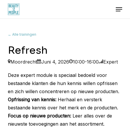
Skip
Menu
to
main
content
← Alle trainingen
Refresh
Moordrecht
Juni 4, 2026
10:00-16:00
Expert
Deze expert module is speciaal bedoeld voor
bestaande klanten die hun kennis willen opfrissen
en zich willen concentreren op nieuwe producten.
Opfrissing van kennis:
Herhaal en versterk
bestaande kennis over het merk en de producten.
Focus op nieuwe producten:
Leer alles over de
nieuwste toevoegingen aan het assortiment.