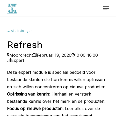
Skip
Menu
to
main
content
← Alle trainingen
Refresh
Moordrecht
Februari 19, 2026
10:00-16:00
Expert
Deze expert module is speciaal bedoeld voor
bestaande klanten die hun kennis willen opfrissen
en zich willen concentreren op nieuwe producten.
Opfrissing van kennis:
Herhaal en versterk
bestaande kennis over het merk en de producten.
Focus op nieuwe producten:
Leer alles over de
nieuwste toevoegingen aan het assortiment.