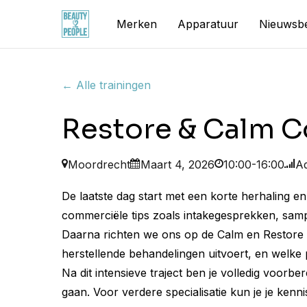
Skip
Merken
Apparatuur
Nieuwsbe
to
main
content
← Alle trainingen
Restore & Calm C
Moordrecht
Maart 4, 2026
10:00-16:00
A
De laatste dag start met een korte herhaling 
commerciële tips zoals intakegesprekken, sampl
Daarna richten we ons op de Calm en Restore c
herstellende behandelingen uitvoert, en welke 
Na dit intensieve traject ben je volledig voorb
gaan. Voor verdere specialisatie kun je je ken