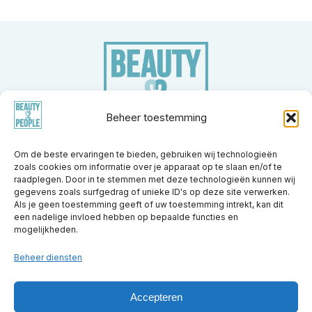
Beheer toestemming
Om de beste ervaringen te bieden, gebruiken wij technologieën
zoals cookies om informatie over je apparaat op te slaan en/of te
Merken
Apparatuur
Nieuwsberichten
Trainingen
raadplegen. Door in te stemmen met deze technologieën kunnen wij
Kennisbank
Partners
Over ons
Vacatures
Contact
gegevens zoals surfgedrag of unieke ID's op deze site verwerken.
Als je geen toestemming geeft of uw toestemming intrekt, kan dit
een nadelige invloed hebben op bepaalde functies en
Beauty2People
Beauty2People
Beauty2People
mogelijkheden.
Beauty2People
Beauty2People
Instagram
LinkedIn
Youtube
Facebook
X.com
Beheer diensten
Accepteren
© 2026 Beauty2People. Alle rechten