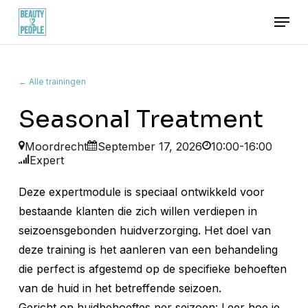
Skip
Menu
to
main
content
← Alle trainingen
Seasonal Treatment
Moordrecht
September 17, 2026
10:00-16:00
Expert
Deze expertmodule is speciaal ontwikkeld voor
bestaande klanten die zich willen verdiepen in
seizoensgebonden huidverzorging. Het doel van
deze training is het aanleren van een behandeling
die perfect is afgestemd op de specifieke behoeften
van de huid in het betreffende seizoen.
Gericht op huidbehoeftes per seizoen: Leer hoe je