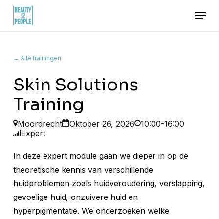
Skip
Menu
to
main
content
← Alle trainingen
Skin Solutions
Training
Moordrecht
Oktober 26, 2026
10:00-16:00
Expert
In deze expert module gaan we dieper in op de
theoretische kennis van verschillende
huidproblemen zoals huidveroudering, verslapping,
gevoelige huid, onzuivere huid en
hyperpigmentatie. We onderzoeken welke