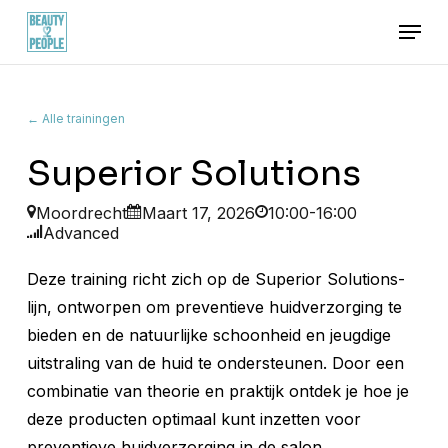
Skip
Menu
to
main
content
← Alle trainingen
Superior Solutions
Moordrecht
Maart 17, 2026
10:00-16:00
Advanced
Deze training richt zich op de Superior Solutions-
lijn, ontworpen om preventieve huidverzorging te
bieden en de natuurlijke schoonheid en jeugdige
uitstraling van de huid te ondersteunen. Door een
combinatie van theorie en praktijk ontdek je hoe je
deze producten optimaal kunt inzetten voor
preventieve huidverzorging in de salon.